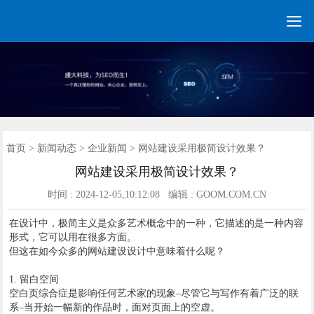

网站建设
营销网站
手机网站
全网营销
网站优化
建站案例
新闻动态
联系我们
400电话
首页
首页
>
新闻动态
>
企业新闻
> 网站建设采用极简设计效果？
网站建设采用极简设计效果？
时间 : 2024-12-05,10:12:08 编辑 : GOOM.COM.CN
在设计中，极简主义是众多艺术概念中的一种，它描述的是一种内容
形式，它可以用在很多方面。
但这在如今众多的网站建设设计中意味着什么呢？
1. 留白空间
空白页综合症是影响任何艺术家的现象–尽管它与写作有着广泛的联
系–当开始一幅新的作品时，面对页面上的空虚。