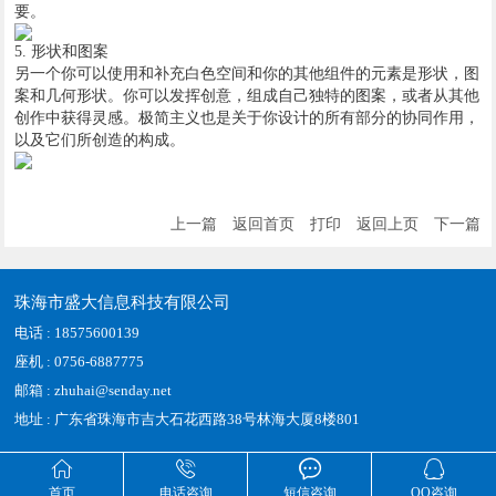
要。
5. 形状和图案
另一个你可以使用和补充白色空间和你的其他组件的元素是形状，图
案和几何形状。你可以发挥创意，组成自己独特的图案，或者从其他
创作中获得灵感。极简主义也是关于你设计的所有部分的协同作用，
以及它们所创造的构成。
上一篇
返回首页
打印
返回上页
下一篇
珠海市盛大信息科技有限公司
电话 : 18575600139
座机 : 0756-6887775
邮箱 : zhuhai@senday.net
地址 : 广东省珠海市吉大石花西路38号林海大厦8楼801




首页
电话咨询
短信咨询
QQ咨询