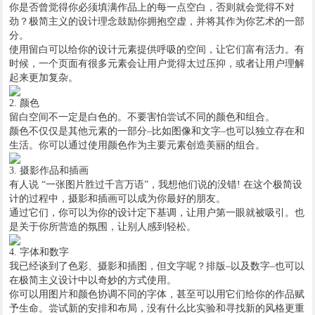
你是否曾觉得你必须填满作品上的每一点空白，否则就会觉得不对
劲？极简主义的设计理念鼓励你拥抱空虚，并将其作为你艺术的一部
分。
使用留白可以给你的设计元素提供呼吸的空间，让它们富有活力。有
时候，一个页面有很多元素会让用户觉得太过压抑，或者让用户理解
起来更加复杂。
2. 颜色
留白空间不一定是白色的。不要害怕尝试不同的颜色和组合。
颜色不仅仅是其他元素的一部分–比如图像和文字–也可以独立存在和
生活。你可以通过使用颜色作为主要元素创造美丽的组合。
3. 摄影作品和插画
有人说 “一张图片胜过千言万语”，我想他们说的没错! 在这个极简设
计的过程中，摄影和插画可以成为你最好的朋友。
通过它们，你可以为你的设计定下基调，让用户第一眼就被吸引。也
是关于你所营造的氛围，让别人感到轻松。
4. 字体和数字
我已经谈到了色彩、摄影和插图，但文字呢？排版–以及数字–也可以
在极简主义设计中以奇妙的方式使用。
你可以用图片和颜色协调不同的字体，甚至可以用它们给你的作品赋
予生命。尝试新的安排和布局，没有什么比实验和寻找新的风格更重